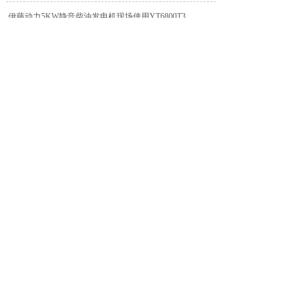
伊藤动力5KW静音柴油发电机现场使用YT6800T3
2026-01-20
伊藤动力6寸柴油抽水泵150立方流量排水泵防汛抢险应急
YT60DPE-2
2025-07-28
伊藤动力移动式柴油排水泵自吸式抽水泵YT30DPE-2上新
2025-07-28
伊藤动力移动便携式小型汽油发电机5千瓦单三相电启动
2025-07-28
伊藤动力移动式柴油发电机YT11000E3双电压电启动
2025-07-28
共 44 条记录
1
2
3
4
下一页>
末页
地址：上海嘉定区安亭镇昌吉路156弄